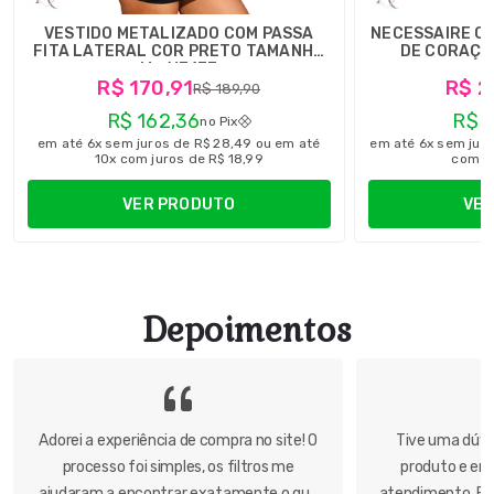
VESTIDO METALIZADO COM PASSA
NECESSAIRE C
FITA LATERAL COR PRETO TAMANHO
DE CORAÇÃ
M - Y7133
R$ 170,91
R$ 2
R$ 189,90
R$ 162,36
R$ 2
no Pix
em até 6x sem juros de R$ 28,49 ou em até
em até 6x sem juro
10x com juros de R$ 18,99
com ju
VER PRODUTO
VER
Depoimentos
Adorei a experiência de compra no site! O
Tive uma dúvi
processo foi simples, os filtros me
produto e en
ajudaram a encontrar exatamente o que
atendimento. Fu