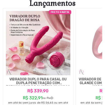
Lançamentos
FRETE GRÁTIS
VIBRADOR DUPLO PARA CASAL OU
VIBRADOR DE 
DUPLA PENETRAÇÃO COM
GLANDE COM 
ESTIMULADOR DE CLITÓRIS 10 MODOS
MODOS
R$ 339,90
R$
DE VIBRAÇÃO
R$ 322,91
R$ 2
no Pix
em até 6x sem juros de R$ 56,65 ou em até
em até 6x sem ju