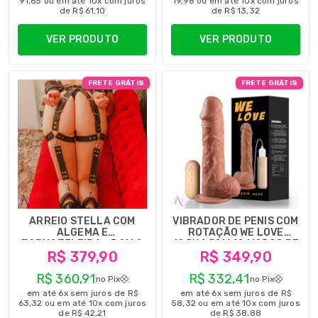
91,65 ou em até 10x com juros
19,98 ou em até 10x com juros
de R$ 61,10
de R$ 13,32
VER PRODUTO
VER PRODUTO
FRETE GRÁTIS
FRETE GRÁTIS
ARREIO STELLA COM
VIBRADOR DE PÊNIS COM
ALGEMA E
ROTAÇÃO WE LOVE
TORNOZELEIRA - DOM &
19,5X4,5CM 10 MODOS DE
R$ 379,90
R$ 349,90
DOMME
ROTAÇÃO
R$ 360,91
R$ 332,41
no Pix
no Pix
em até 6x sem juros de R$
em até 6x sem juros de R$
63,32 ou em até 10x com juros
58,32 ou em até 10x com juros
de R$ 42,21
de R$ 38,88