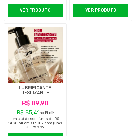
VER PRODUTO
VER PRODUTO
LUBRIFICANTE
DESLIZANTE
SUCULENTA SABOR
R$ 89,90
MERENGUE BY CALIANER
E INTT 110G
R$ 85,41
no Pix
em até 6x sem juros de R$
14,98 ou em até 10x com juros
de R$ 9,99