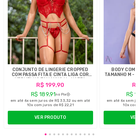
CONJUNTO DE LINGERIE CROPPED
BODY COM 
COM PASSA FITA E CINTA LIGA COR
TAMANHO M - Y
VERMELHO TAMANHO M - YAFFA
R$ 199,90
R$
LINGERIE
R$ 189,91
R$ 1
no Pix
em até 6x sem juros de R$ 33,32 ou em até
em até 6x sem ju
10x com juros de R$ 22,21
10x com 
VER PRODUTO
VER