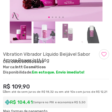
Vibration Vibrador Líquido Beijável Sabor
Amora Power Intt 16g
Cód:
0000000006620
Marca:
Intt Cosméticos
Disponibilidade:
Em estoque. Envio imediato!
R$ 109,90
em até 6x sem juros de R$ 18,32 ou em até 10x com juros de R$ 12,21
R$ 104,41
Compre no PIX e economize R$ 5,50
Mais formas de pagamento